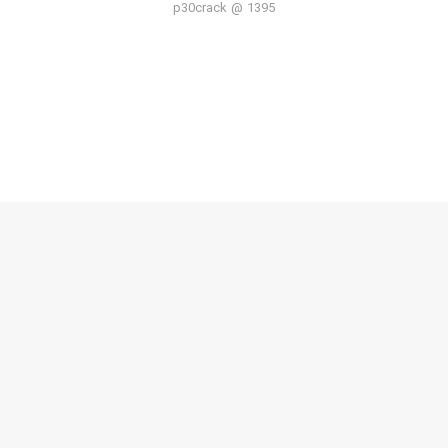
p30crack @ 1395