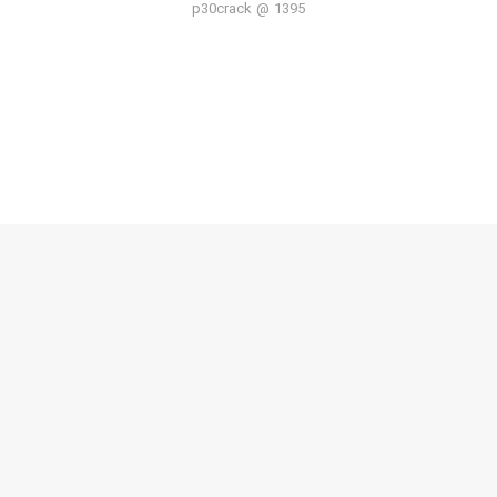
p30crack @ 1395